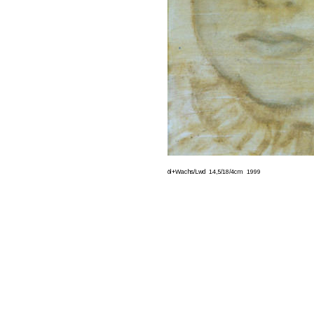
öl+Wachs/Lwd  14,5/18/4cm   1999