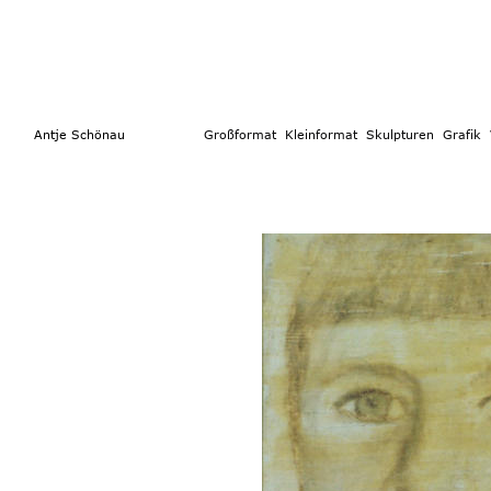
        Antje Schönau                  
Großformat 
 Kleinformat
  Skulpturen 
Grafik  