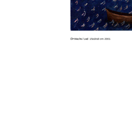
Öl+Wachs / Lwd  15x19x3 cm  2001