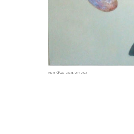
Atem   Öl/Lwd   100x170cm  2013