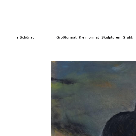
e Schönau                  
Großformat 
 Kleinformat
  Skulpturen 
Grafik  
Vita  
Text