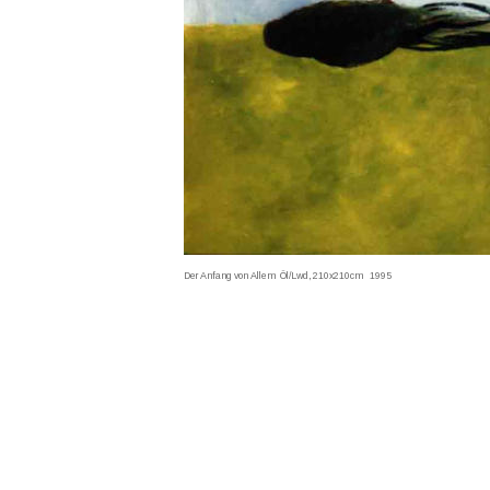
Der Anfang von Allem  Öl/Lwd, 210x210cm   1995