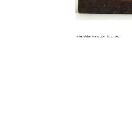
Ton/Holz/Eisen/Farbe  20cm lang    2007