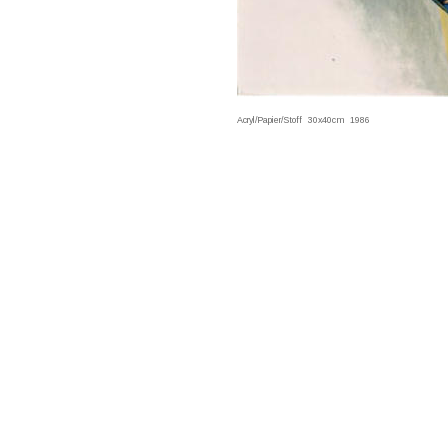
Acryl/Papier/Stoff   30x40cm   1986