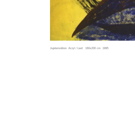
Jupitersoliton  Acryl / Lwd   160x200 cm  1995