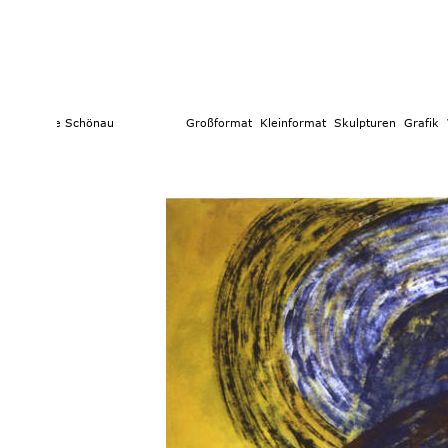
e Schönau                  
Großformat 
 Kleinformat
  Skulpturen 
Grafik  
Vita  
Text