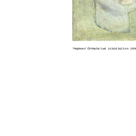
“Propheten”  Öl+Wachs / Lwd   14,5x18,5x3,5 cm   199