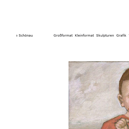
e Schönau                  
Großformat 
 Kleinformat
  Skulpturen 
Grafik  
Vita  
Text