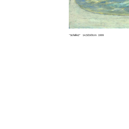
“Scholle2”    14,5/19/3cm   1999