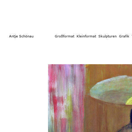
        Antje Schönau                  
Großformat 
 Kleinformat
  Skulpturen 
Grafik  