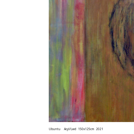
Ubuntu    Acyl/Lwd  150x125cm  2021